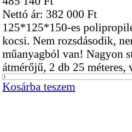
485 140 Ft
Nettó ár:
382 000 Ft
125*125*150-es polipropil
kocsi. Nem rozsdásodik, nem
műanyagból van! Nagyon st
átmérőjű, 2 db 25 méteres, 
Kosárba teszem