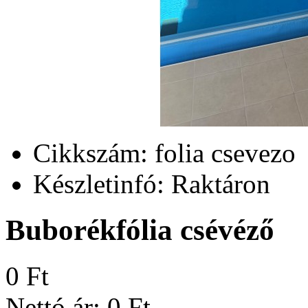
Cikkszám:
folia csevezo
Készletinfó:
Raktáron
Buborékfólia csévéző
0 Ft
Nettó ár:
0 Ft