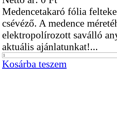
Medencetakaró fólia felteke
csévéző. A medence méretéh
elektropolírozott saválló an
aktuális ajánlatunkat!...
Kosárba teszem