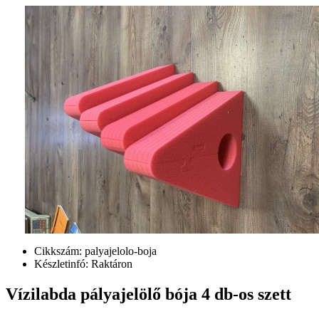
Cikkszám:
palyajelolo-boja
Készletinfó:
Raktáron
Vízilabda pályajelölő bója 4 db-os szett