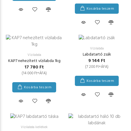
Kosárba teszem
Vízilabda
Labdatartó zsák
Vízilabda
9 144 Ft
KAP7 nehezített vízilabda 1kg
17 780 Ft
(7 200 Ft+ÁFA)
(14 000 Ft+ÁFA)
Kosárba teszem
Kosárba teszem
Vízilabda kellékek