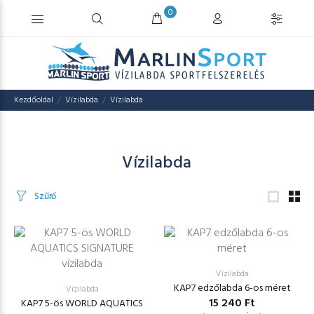
0
Kezdőoldal
Vízilabda
Vízilabda
Vízilabda
Szűrő
Vízilabda
KAP7 edzőlabda 6-os méret
Vízilabda
15 240 Ft
KAP7 5-ös WORLD AQUATICS