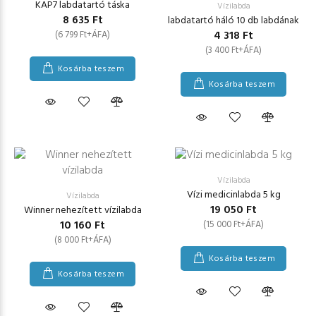
KAP7 labdatartó táska
Vízilabda
8 635 Ft
labdatartó háló 10 db labdának
4 318 Ft
(6 799 Ft+ÁFA)
(3 400 Ft+ÁFA)
Kosárba teszem
Kosárba teszem
Vízilabda
Vízi medicinlabda 5 kg
Vízilabda
19 050 Ft
Winner nehezített vízilabda
10 160 Ft
(15 000 Ft+ÁFA)
(8 000 Ft+ÁFA)
Kosárba teszem
Kosárba teszem