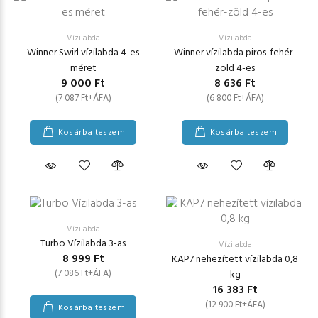
Vízilabda
Vízilabda
Winner Swirl vízilabda 4-es
Winner vízilabda piros-fehér-
méret
zöld 4-es
9 000 Ft
8 636 Ft
(7 087 Ft+ÁFA)
(6 800 Ft+ÁFA)
Kosárba teszem
Kosárba teszem
Vízilabda
Turbo Vízilabda 3-as
Vízilabda
8 999 Ft
KAP7 nehezített vízilabda 0,8
(7 086 Ft+ÁFA)
kg
16 383 Ft
(12 900 Ft+ÁFA)
Kosárba teszem