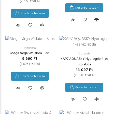
(7 795 Ft+ÁFA)
Kosárba teszem
Kosárba teszem
Vízilabda
Mega sárga vízilabda 5-ös
Vízilabda
9 660 Ft
KAP7 AQUASKY Hydrogrip 4-es
(7 606 Ft+ÁFA)
vízilabda
14 097 Ft
(11 100 Ft+ÁFA)
Kosárba teszem
Kosárba teszem