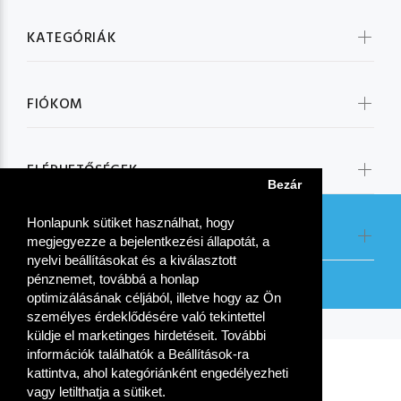
KATEGÓRIÁK
FIÓKOM
ELÉRHETŐSÉGEK
Bezár
Honlapunk sütiket használhat, hogy
KÖVESSEN MINKET:
megjegyezze a bejelentkezési állapotát, a
nyelvi beállításokat és a kiválasztott
pénznemet, továbbá a honlap
optimizálásának céljából, illetve hogy az Ön
személyes érdeklődésére való tekintettel
küldje el marketinges hirdetéseit. További
információk találhatók a Beállítások-ra
kattintva, ahol kategóriánként engedélyezheti
vagy letilthatja a sütiket.