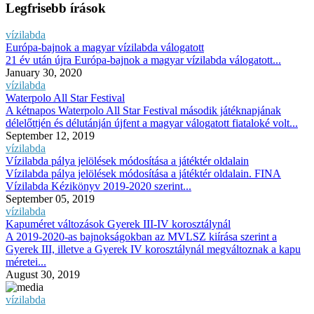
Legfrisebb írások
vízilabda
Európa-bajnok a magyar vízilabda válogatott
21 év után újra Európa-bajnok a magyar vízilabda válogatott...
January 30, 2020
vízilabda
Waterpolo All Star Festival
A kétnapos Waterpolo All Star Festival második játéknapjának
délelőttjén és délutánján újfent a magyar válogatott fiataloké volt...
September 12, 2019
vízilabda
Vízilabda pálya jelölések módosítása a játéktér oldalain
Vízilabda pálya jelölések módosítása a játéktér oldalain. FINA
Vízilabda Kézikönyv 2019-2020 szerint...
September 05, 2019
vízilabda
Kapuméret változások Gyerek III-IV korosztálynál
A 2019-2020-as bajnokságokban az MVLSZ kiírása szerint a
Gyerek III, illetve a Gyerek IV korosztálynál megváltoznak a kapu
méretei...
August 30, 2019
vízilabda