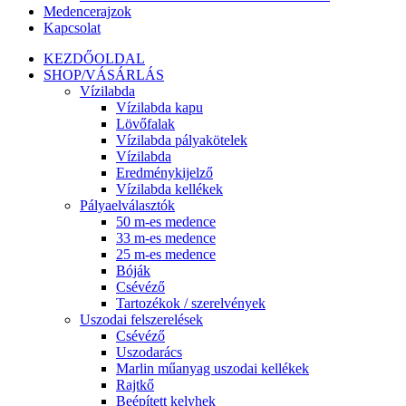
Medencerajzok
Kapcsolat
KEZDŐOLDAL
SHOP/VÁSÁRLÁS
Vízilabda
Vízilabda kapu
Lövőfalak
Vízilabda pályakötelek
Vízilabda
Eredménykijelző
Vízilabda kellékek
Pályaelválasztók
50 m-es medence
33 m-es medence
25 m-es medence
Bóják
Csévéző
Tartozékok / szerelvények
Uszodai felszerelések
Csévéző
Uszodarács
Marlin műanyag uszodai kellékek
Rajtkő
Beépített kelyhek