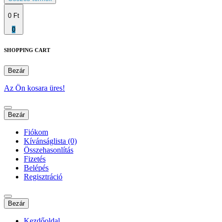
0 Ft
0
SHOPPING CART
Bezár
Az Ön kosara üres!
Bezár
Fiókom
Kívánságlista (0)
Összehasonlítás
Fizetés
Belépés
Regisztráció
Bezár
Kezdőoldal