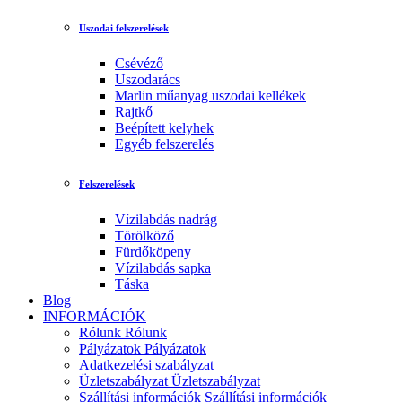
Uszodai felszerelések
Csévéző
Uszodarács
Marlin műanyag uszodai kellékek
Rajtkő
Beépített kelyhek
Egyéb felszerelés
Felszerelések
Vízilabdás nadrág
Törölköző
Fürdőköpeny
Vízilabdás sapka
Táska
Blog
INFORMÁCIÓK
Rólunk
Rólunk
Pályázatok
Pályázatok
Adatkezelési szabályzat
Üzletszabályzat
Üzletszabályzat
Szállítási információk
Szállítási információk