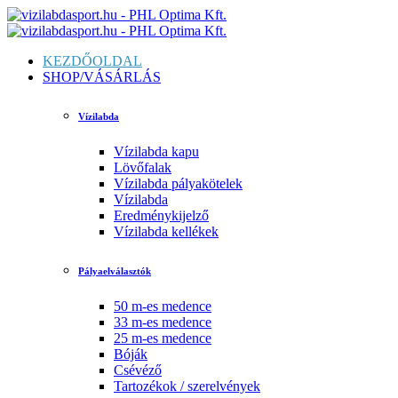
KEZDŐOLDAL
SHOP/VÁSÁRLÁS
Vízilabda
Vízilabda kapu
Lövőfalak
Vízilabda pályakötelek
Vízilabda
Eredménykijelző
Vízilabda kellékek
Pályaelválasztók
50 m-es medence
33 m-es medence
25 m-es medence
Bóják
Csévéző
Tartozékok / szerelvények