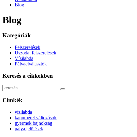
Blog
Blog
Kategóriák
Felszerelések
Uszodai felszerelések
Vízilabda
Pályaelválasztók
Keresés a cikkekben
Címkék
vízilabda
kapuméret változások
gyermek bajnokság
pálya jelölések