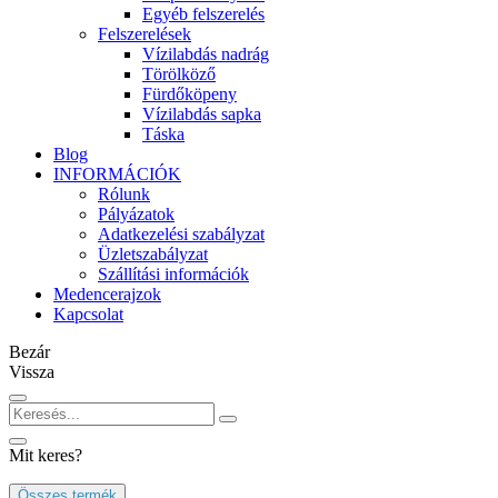
Egyéb felszerelés
Felszerelések
Vízilabdás nadrág
Törölköző
Fürdőköpeny
Vízilabdás sapka
Táska
Blog
INFORMÁCIÓK
Rólunk
Pályázatok
Adatkezelési szabályzat
Üzletszabályzat
Szállítási információk
Medencerajzok
Kapcsolat
Bezár
Vissza
Mit keres?
Összes termék