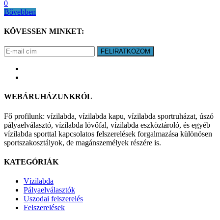
0
Bővebben
KÖVESSEN MINKET:
FELIRATKOZOM
WEBÁRUHÁZUNKRÓL
Fő profilunk: vízilabda, vízilabda kapu, vízilabda sportruházat, úszó
pályaelválasztó, vízilabda lövőfal, vízilabda eszköztároló, és egyéb
vízilabda sporttal kapcsolatos felszerelések forgalmazása különösen
sportszakosztályok, de magánszemélyek részére is.
KATEGÓRIÁK
Vízilabda
Pályaelválasztók
Uszodai felszerelés
Felszerelések