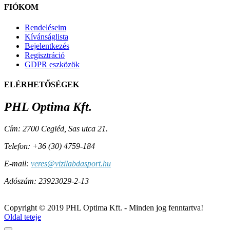
FIÓKOM
Rendeléseim
Kívánságlista
Bejelentkezés
Regisztráció
GDPR eszközök
ELÉRHETŐSÉGEK
PHL Optima Kft.
Cím:
2700 Cegléd, Sas utca 21.
Telefon:
+36 (30) ­4759-184
E-mail:
veres@vizilabdasport.hu
Adószám:
23923029-2-13
Copyright © 2019 PHL Optima Kft. - Minden jog fenntartva!
Oldal teteje