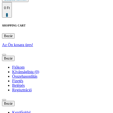
0 Ft
0
SHOPPING CART
Bezár
Az Ön kosara üres!
Bezár
Fiókom
Kívánságlista (0)
Összehasonlítás
Fizetés
Belépés
Regisztráció
Bezár
Kezdőoldal