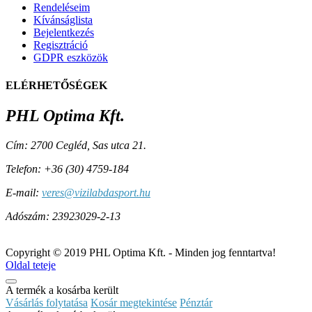
Rendeléseim
Kívánságlista
Bejelentkezés
Regisztráció
GDPR eszközök
ELÉRHETŐSÉGEK
PHL Optima Kft.
Cím:
2700 Cegléd, Sas utca 21.
Telefon:
+36 (30) ­4759-184
E-mail:
veres@vizilabdasport.hu
Adószám:
23923029-2-13
Copyright © 2019 PHL Optima Kft. - Minden jog fenntartva!
Oldal teteje
A termék a kosárba került
Vásárlás folytatása
Kosár megtekintése
Pénztár