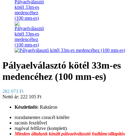
Pályaelválasztó kötél 33m-es
medencéhez (100 mm-es)
282 073 Ft
Nettó ár:
222 105 Ft
Készletinfó:
Raktáron
rozsdamentes coracél kötélre
racsnis feszítővel
rugóval felfűzve (komplett)
Minden általunk kínált pályaelválasztó hullámcsillapítós