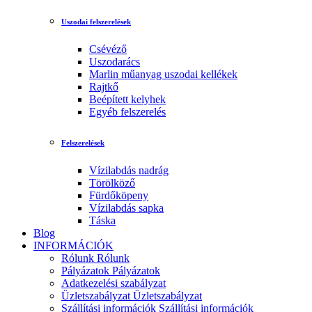
Uszodai felszerelések
Csévéző
Uszodarács
Marlin műanyag uszodai kellékek
Rajtkő
Beépített kelyhek
Egyéb felszerelés
Felszerelések
Vízilabdás nadrág
Törölköző
Fürdőköpeny
Vízilabdás sapka
Táska
Blog
INFORMÁCIÓK
Rólunk
Rólunk
Pályázatok
Pályázatok
Adatkezelési szabályzat
Üzletszabályzat
Üzletszabályzat
Szállítási információk
Szállítási információk