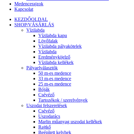
Medencerajzok
Kapcsolat
KEZDŐOLDAL
SHOP/VÁSÁRLÁS
Vízilabda
Vízilabda kapu
Lövőfalak
Vízilabda pályakötelek
Vízilabda
Eredménykijelző
Vízilabda kellékek
Pályaelválasztók
50 m-es medence
33 m-es medence
25 m-es medence
Bóják
Csévéző
Tartozékok / szerelvények
Uszodai felszerelések
Csévéző
Uszodarács
Marlin műanyag uszodai kellékek
Rajtkő
Beépített kelyhek