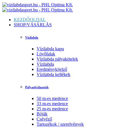
KEZDŐOLDAL
SHOP/VÁSÁRLÁS
Vízilabda
Vízilabda kapu
Lövőfalak
Vízilabda pályakötelek
Vízilabda
Eredménykijelző
Vízilabda kellékek
Pályaelválasztók
50 m-es medence
33 m-es medence
25 m-es medence
Bóják
Csévéző
Tartozékok / szerelvények