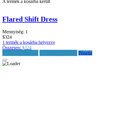
A termék a kosárba került
Flared Shift Dress
Mennyiség:
1
$324
1 termék a kosárba helyezve
Összesen:
$324
Vásárlás folytatása
Kosár megtekintése
Pénztár