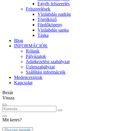
Egyéb felszerelés
Felszerelések
Vízilabdás nadrág
Törölköző
Fürdőköpeny
Vízilabdás sapka
Táska
Blog
INFORMÁCIÓK
Rólunk
Pályázatok
Adatkezelési szabályzat
Üzletszabályzat
Szállítási információk
Medencerajzok
Kapcsolat
Bezár
Vissza
Mit keres?
Összes termék