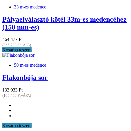
33 m-es medence
Pályaelválasztó kötél 33m-es medencéhez
(150 mm-es)
464 477 Ft
(365 730 Ft+ÁFA)
Kosárba teszem
50 m-es medence
Flakonbója sor
133 933 Ft
(105 459 Ft+ÁFA)
Kosárba teszem