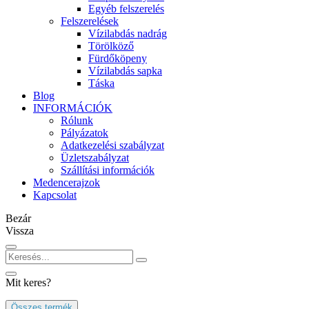
Egyéb felszerelés
Felszerelések
Vízilabdás nadrág
Törölköző
Fürdőköpeny
Vízilabdás sapka
Táska
Blog
INFORMÁCIÓK
Rólunk
Pályázatok
Adatkezelési szabályzat
Üzletszabályzat
Szállítási információk
Medencerajzok
Kapcsolat
Bezár
Vissza
Mit keres?
Összes termék