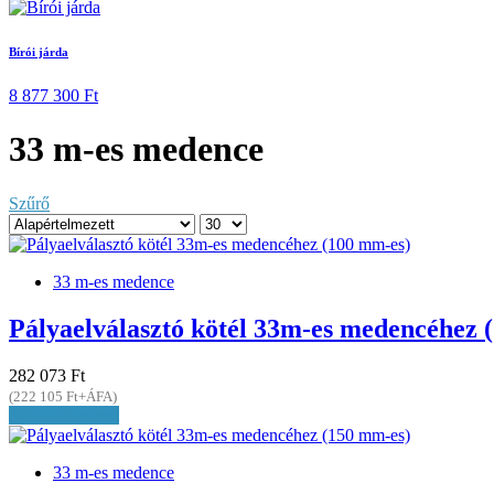
Bírói járda
8 877 300 Ft
33 m-es medence
Szűrő
33 m-es medence
Pályaelválasztó kötél 33m-es medencéhez 
282 073 Ft
(222 105 Ft+ÁFA)
Kosárba teszem
33 m-es medence