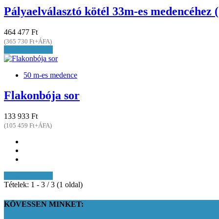
Pályaelválasztó kötél 33m-es medencéhez 
464 477 Ft
(365 730 Ft+ÁFA)
Kosárba teszem
50 m-es medence
Flakonbója sor
133 933 Ft
(105 459 Ft+ÁFA)
Kosárba teszem
Tételek: 1 - 3 / 3 (1 oldal)
KÖVESSEN MINKET: