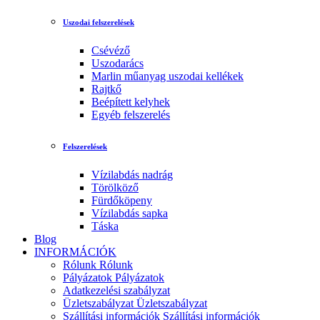
Uszodai felszerelések
Csévéző
Uszodarács
Marlin műanyag uszodai kellékek
Rajtkő
Beépített kelyhek
Egyéb felszerelés
Felszerelések
Vízilabdás nadrág
Törölköző
Fürdőköpeny
Vízilabdás sapka
Táska
Blog
INFORMÁCIÓK
Rólunk
Rólunk
Pályázatok
Pályázatok
Adatkezelési szabályzat
Üzletszabályzat
Üzletszabályzat
Szállítási információk
Szállítási információk