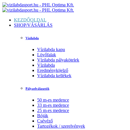
KEZDŐOLDAL
SHOP/VÁSÁRLÁS
Vízilabda
Vízilabda kapu
Lövőfalak
Vízilabda pályakötelek
Vízilabda
Eredménykijelző
Vízilabda kellékek
Pályaelválasztók
50 m-es medence
33 m-es medence
25 m-es medence
Bóják
Csévéző
Tartozékok / szerelvények