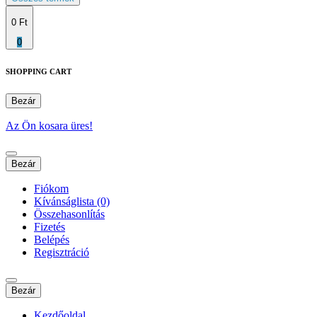
0 Ft
0
SHOPPING CART
Bezár
Az Ön kosara üres!
Bezár
Fiókom
Kívánságlista (0)
Összehasonlítás
Fizetés
Belépés
Regisztráció
Bezár
Kezdőoldal