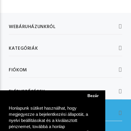
WEBÁRUHÁZUNKRÓL
KATEGÓRIÁK
FIÓKOM
ELÉRHETŐSÉGEK
Bezár
Honlapunk sütiket használhat, hogy
KÖVESSEN MINKET:
megjegyezze a bejelentkezési állapotát, a
nyelvi beállításokat és a kiválasztott
pénznemet, továbbá a honlap