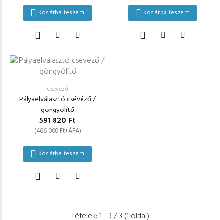
Kosárba teszem
Kosárba teszem
Csévéző
Pályaelválasztó csévéző /
göngyölítő
591 820 Ft
(466 000 Ft+ÁFA)
Kosárba teszem
Tételek: 1 - 3 / 3 (1 oldal)