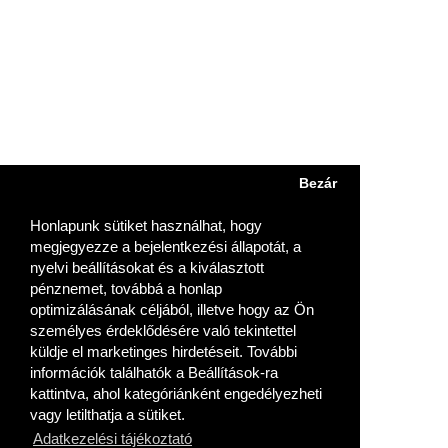
FIÓKOM
ELÉRHETŐSÉGEK
KÖVESSEN MINKET:
Bezár
Honlapunk sütiket használhat, hogy
megjegyezze a bejelentkezési állapotát, a
nyelvi beállításokat és a kiválasztott
pénznemet, továbbá a honlap
optimizálásának céljából, illetve hogy az Ön
személyes érdeklődésére való tekintettel
Copyright © 2019 PHL Optima Kft. - Minden jog fenntartva!
küldje el marketinges hirdetéseit. További
információk találhatók a Beállítások-ra
kattintva, ahol kategóriánként engedélyezheti
vagy letilthatja a sütiket.
Oldal teteje
Adatkezelési tájékoztató